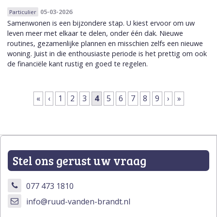
05-03-2026
Particulier
Samenwonen is een bijzondere stap. U kiest ervoor om uw
leven meer met elkaar te delen, onder één dak. Nieuwe
routines, gezamenlijke plannen en misschien zelfs een nieuwe
woning. Juist in die enthousiaste periode is het prettig om ook
de financiële kant rustig en goed te regelen.
Pagina's
«
‹
1
2
3
4
5
6
7
8
9
›
»
Stel ons gerust uw vraag
077 473 1810
info@ruud-vanden-brandt.nl