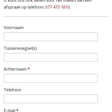
U kunt ons ook bellen voor het maken van een
afspraak op telefoon:
077 473 1810
.
Voornaam
Tussenvoegsel(s)
Achternaam
*
Telefoon
E-mail
*