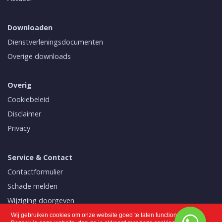
Downloaden
Dienstverleningsdocumenten
Overige downloads
Overig
Cookiebeleid
Disclaimer
Privacy
Service & Contact
Contactformulier
Schade melden
Wijziging doorgeven
Mijn polissen
Wij gebruiken cookies om onze website goed te laten functioneren.