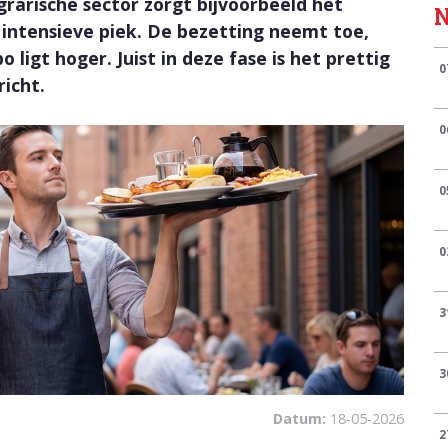
agrarische sector zorgt bijvoorbeeld het
 intensieve piek. De bezetting neemt toe,
igt hoger. Juist in deze fase is het prettig
0
richt.
0
0
0
3
3
Datum:
18-05-2026
2