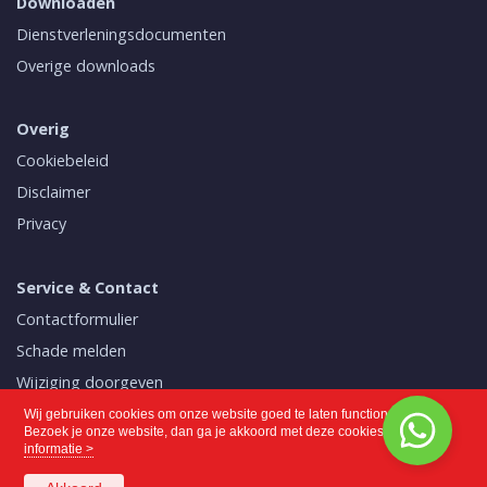
Downloaden
Dienstverleningsdocumenten
Overige downloads
Overig
Cookiebeleid
Disclaimer
Privacy
Service & Contact
Contactformulier
Schade melden
Wijziging doorgeven
Mijn polissen
Wij gebruiken cookies om onze website goed te laten functioneren.
Bezoek je onze website, dan ga je akkoord met deze cookies.
Meer
informatie >