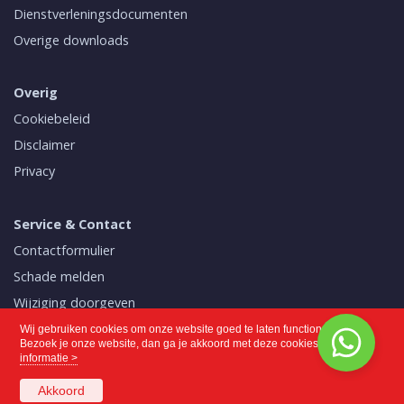
Dienstverleningsdocumenten
Overige downloads
Overig
Cookiebeleid
Disclaimer
Privacy
Service & Contact
Contactformulier
Schade melden
Wijziging doorgeven
Mijn polissen
Wij gebruiken cookies om onze website goed te laten functioneren.
Bezoek je onze website, dan ga je akkoord met deze cookies.
Meer
informatie >
Akkoord