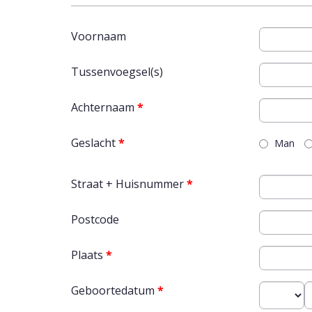
Voornaam
Tussenvoegsel(s)
Achternaam
*
Geslacht
*
Man
Straat + Huisnummer
*
Postcode
Plaats
*
Geboortedatum
*
Dag
M