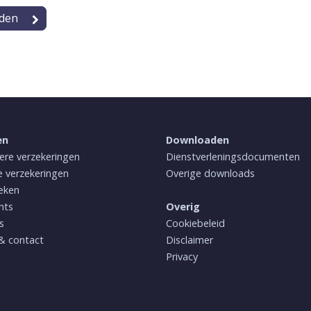
en
Downloaden
iere verzekeringen
Dienstverleningsdocumenten
e verzekeringen
Overige downloads
eken
nts
Overig
s
Cookiebeleid
 & contact
Disclaimer
Privacy