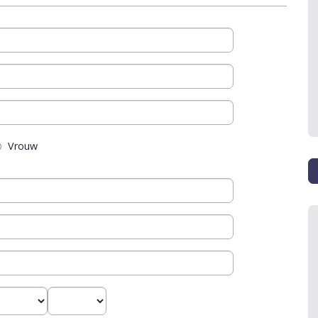
Vrouw
aand
Jaar