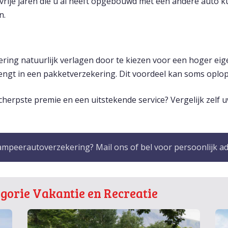
evrije jaren die u al heeft opgebouwd met een andere auto
n.
ng natuurlijk verlagen door te kiezen voor een hoger eigen
brengt in een pakketverzekering. Dit voordeel kan soms oplo
herpste premie en een uitstekende service? Vergelijk zelf 
mpeerautoverzekering? Mail ons of bel voor persoonlijk ad
egorie Vakantie en Recreatie