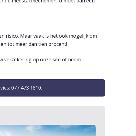
 kunt u meestal meenemen. U moet dan een
 risico. Maar vaak is het ook mogelijk om
pen tot meer dan tien procent!
uw verzekering op onze site of neem
vies:
077 473 1810
.