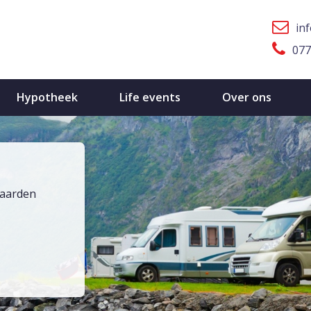
in
077
Hypotheek
Life events
Over ons
waarden