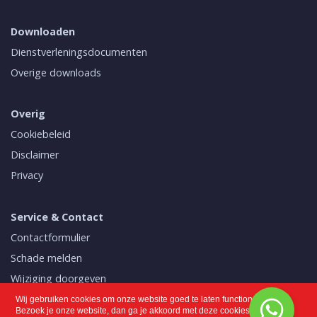
Downloaden
Dienstverleningsdocumenten
Overige downloads
Overig
Cookiebeleid
Disclaimer
Privacy
Service & Contact
Contactformulier
Schade melden
Wijziging doorgeven
Mijn polissen
Wij gebruiken cookies om onze website goed te laten functioneren.
Bezoek je onze website, dan ga je akkoord met deze cookies.
Meer